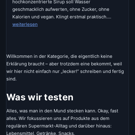
hochkonzentrierte Sirup soll Wasser
geschmacklich aufwerten, ohne Zucker, ohne
More
Kalorien und vegan. Klingt erstmal praktisch.…
ZERUP
weiterlesen
im
Test:
Kalorienfr
Sirup
Willkommen in der Kategorie, die eigentlich keine
für
Erklärung braucht – aber trotzdem eine bekommt, weil
mehr
wir hier nicht einfach nur „lecker!“ schreiben und fertig
Geschmac
sind.
im
Wasser?
Was wir testen
Alles, was man in den Mund stecken kann. Okay, fast
alles. Wir fokussieren uns auf Produkte aus dem
regulären Supermarkt-Alltag und darüber hinaus:
Lebensmittel, Getränke, Snacks,